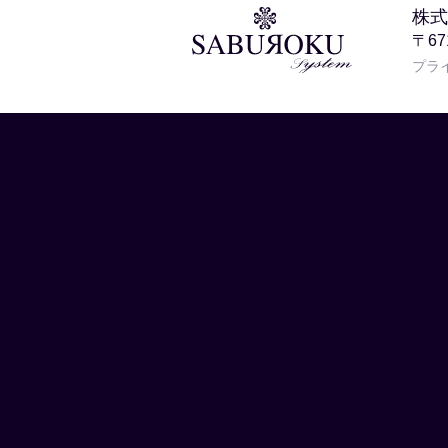
株式
〒6
プラ