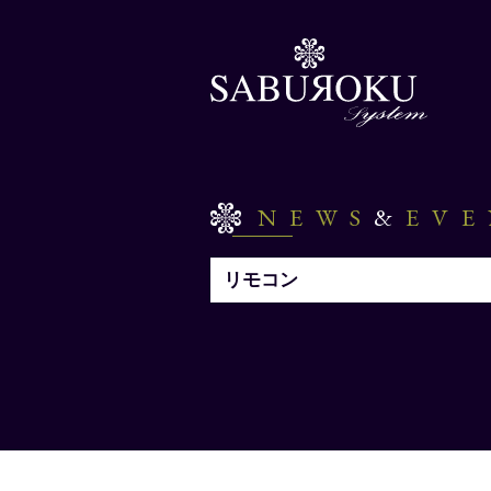
NEWS
&
EV
リモコン