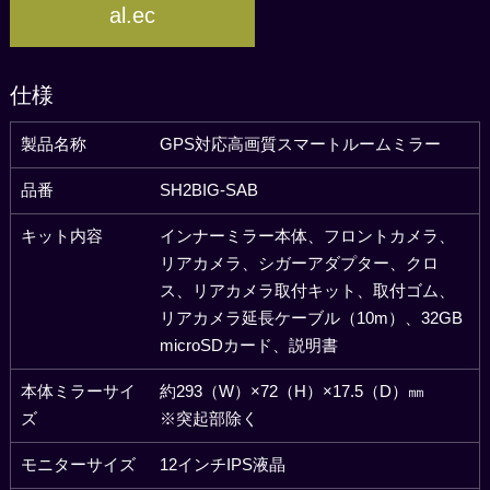
al.ec
仕様
製品名称
GPS対応高画質スマートルームミラー
品番
SH2BIG-SAB
キット内容
インナーミラー本体、フロントカメラ、
リアカメラ、
シガーアダプター、クロ
ス、リアカメラ取付キット、
取付ゴム、
リアカメラ延長ケーブル（10m）、
32GB
microSDカード、説明書
本体ミラーサイ
約293（W）×72（H）×17.5（D）㎜
ズ
※突起部除く
モニターサイズ
12インチIPS液晶