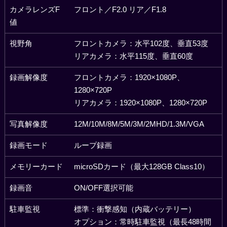
カメラレンズF
フロント／F2.0 リア／F1.8
値
視野角
フロントカメラ：水平102度、垂直53度
リアカメラ：水平115度、垂直60度
録画解像度
フロントカメラ：1920×1080P、
1280×720P
リアカメラ：1920×1080P、1280×720P
写真解像度
12M/10M/8M/5M/3M/2MHD/1.3M/VGA
録画モード
ループ録画
メモリーカード
microSDカード（最大128GB Class10）
録画音
ON/OFF選択可能
駐車監視
標準：衝撃感知（内蔵バッテリー）
オプション：常時駐車監視（最長48時間