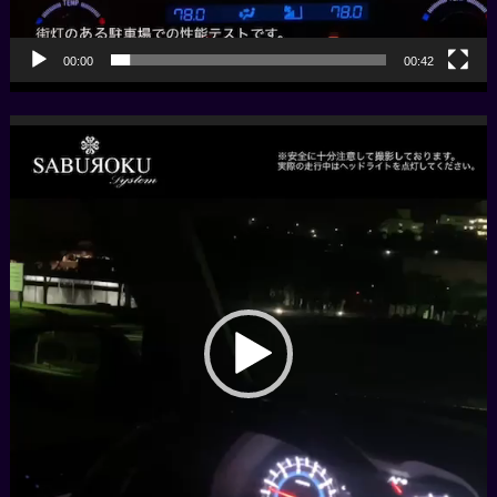
00:00
00:42
動
画
プ
レ
ー
ヤ
ー