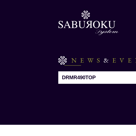
NEWS
&
EV
DRMR490TOP