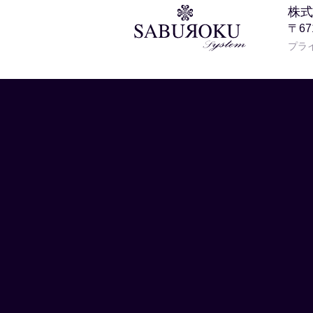
株式
〒6
プラ