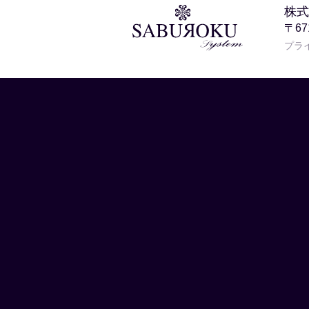
株式
〒6
プラ