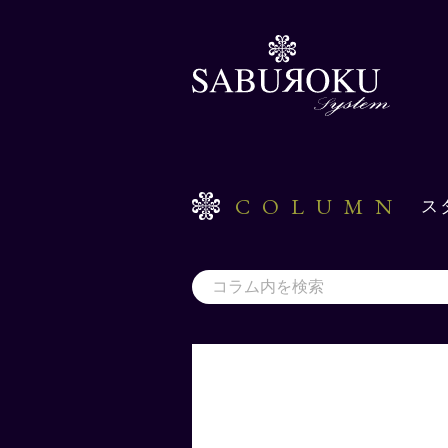
COLUMN
ス