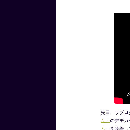
先日、サブロ
ん」
のデモカ
ム」
を装着し