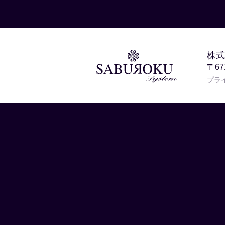
株式
〒6
プラ