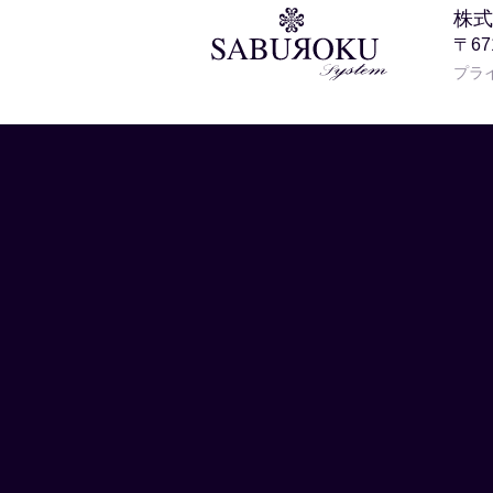
株式
〒6
プラ