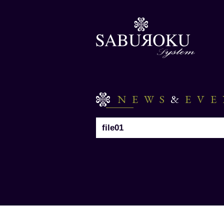
NEWS
&
EV
file01