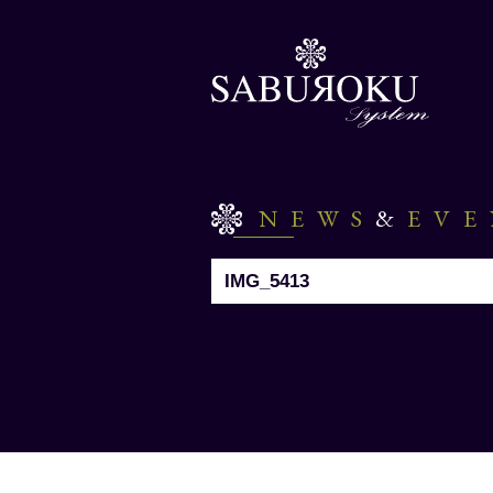
NEWS
&
EV
IMG_5413