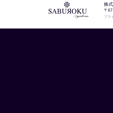
株式
〒6
プラ