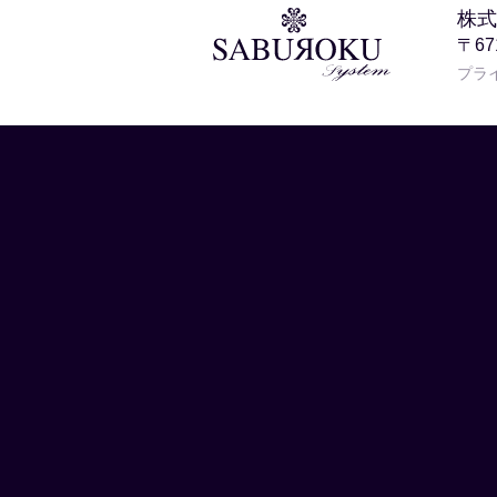
株式
〒6
プラ