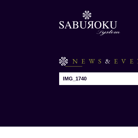
NEWS
&
EV
IMG_1740