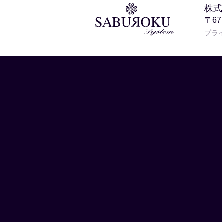
株式
〒6
プラ