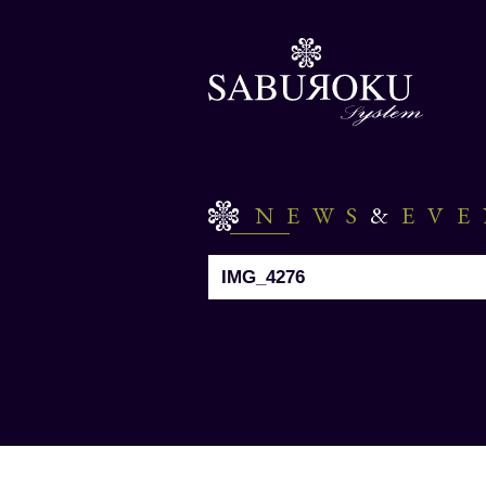
NEWS
&
EV
IMG_4276