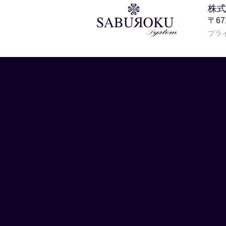
株式
〒6
プラ