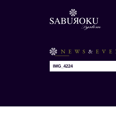
NEWS
&
EV
IMG_4224