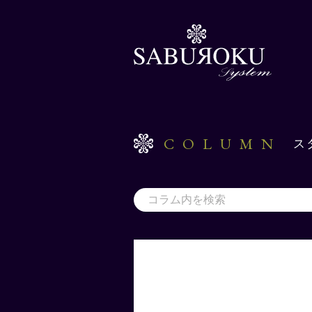
COLUMN
ス