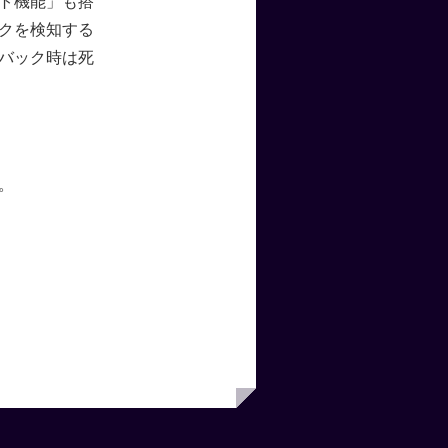
ト機能」も搭
クを検知する
バック時は死
。