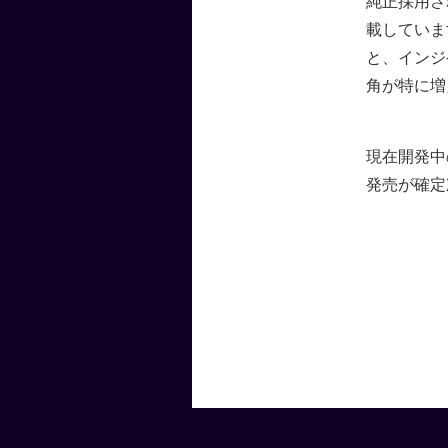
純正採用さ
載していま
と、インジ
角が特に増
現在開発中
発売が確定