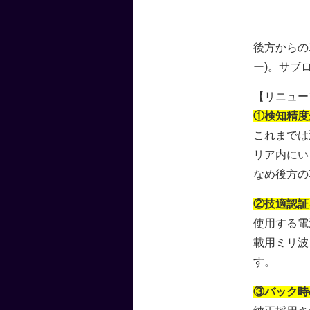
後方からの
ー)。サブ
【リニュー
①検知精度
これまでは
リア内にい
なめ後方の
②技適認証
使用する電
載用ミリ波
す。
③バック時