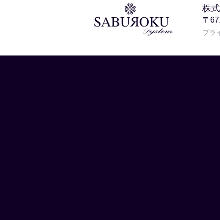
株式
〒6
プラ